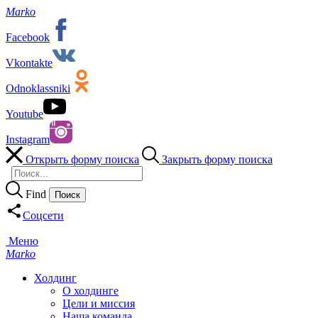
Marko
Facebook
Vkontakte
Odnoklassniki
Youtube
Instagram
Открыть форму поиска
Закрыть форму поиска
Find
Соцсети
Меню
Marko
Холдинг
О холдинге
Цели и миссия
Наша команда