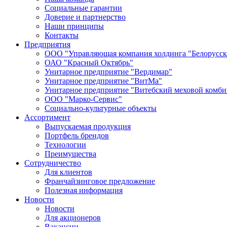
Социальные гарантии
Доверие и партнерство
Наши принципы
Контакты
Предприятия
ООО "Управляющая компания холдинга "Белорусск
ОАО "Красный Октябрь"
Унитарное предприятие "Вердимар"
Унитарное предприятие "ВитМа"
Унитарное предприятие "Витебский меховой комби
ООО "Марко-Сервис"
Социально-культурные объекты
Ассортимент
Выпускаемая продукция
Портфель брендов
Технологии
Преимущества
Сотрудничество
Для клиентов
Франчайзинговое предложение
Полезная информация
Новости
Новости
Для акционеров
Вакансии