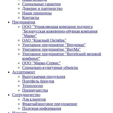
Социальные гарантии
Доверие и партнерство
Наши принципы
Контакты
Предприятия
ООО "Управляющая компания холдинга
"Белорусская кожевенно-обувная компания
"Марко"
ОАО "Красный Октябрь"
Унитарное предприятие "Вердимар"
Унитарное предприятие "ВитМа"
Унитарное предприятие "Витебский меховой
комбинат"
ООО "Марко-Сервис"
Социально-культурные объекты
Ассортимент
Выпускаемая продукция
Портфель брендов
Технологии
Преимущества
Сотрудничество
Для клиентов
Франчайзинговое предложение
Полезная информация
Новости