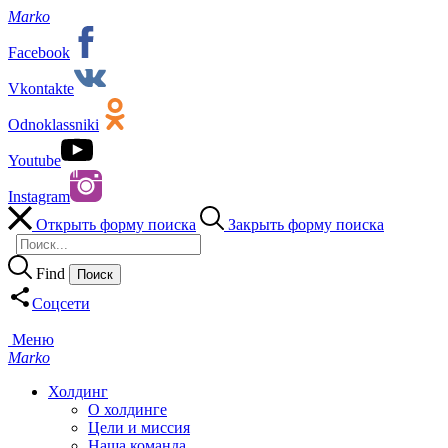
Marko
Facebook
Vkontakte
Odnoklassniki
Youtube
Instagram
Открыть форму поиска
Закрыть форму поиска
Find
Соцсети
Меню
Marko
Холдинг
О холдинге
Цели и миссия
Наша команда