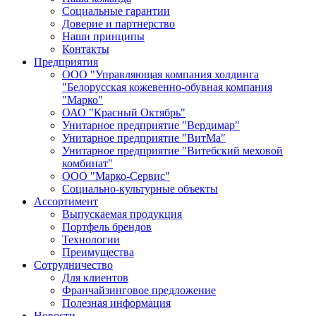
Социальные гарантии
Доверие и партнерство
Наши принципы
Контакты
Предприятия
ООО "Управляющая компания холдинга
"Белорусская кожевенно-обувная компания
"Марко"
ОАО "Красный Октябрь"
Унитарное предприятие "Вердимар"
Унитарное предприятие "ВитМа"
Унитарное предприятие "Витебский меховой
комбинат"
ООО "Марко-Сервис"
Социально-культурные объекты
Ассортимент
Выпускаемая продукция
Портфель брендов
Технологии
Преимущества
Сотрудничество
Для клиентов
Франчайзинговое предложение
Полезная информация
Новости