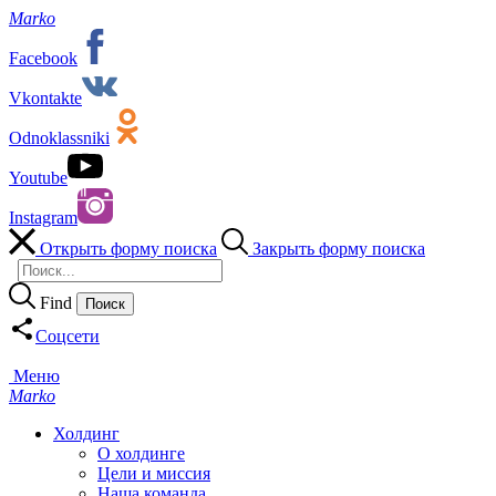
Marko
Facebook
Vkontakte
Odnoklassniki
Youtube
Instagram
Открыть форму поиска
Закрыть форму поиска
Find
Соцсети
Меню
Marko
Холдинг
О холдинге
Цели и миссия
Наша команда