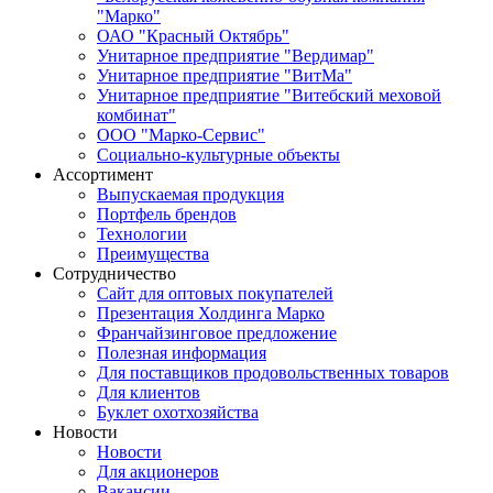
"Марко"
ОАО "Красный Октябрь"
Унитарное предприятие "Вердимар"
Унитарное предприятие "ВитМа"
Унитарное предприятие "Витебский меховой
комбинат"
ООО "Марко-Сервис"
Социально-культурные объекты
Ассортимент
Выпускаемая продукция
Портфель брендов
Технологии
Преимущества
Сотрудничество
Сайт для оптовых покупателей
Презентация Холдинга Марко
Франчайзинговое предложение
Полезная информация
Для поставщиков продовольственных товаров
Для клиентов
Буклет охотхозяйства
Новости
Новости
Для акционеров
Вакансии