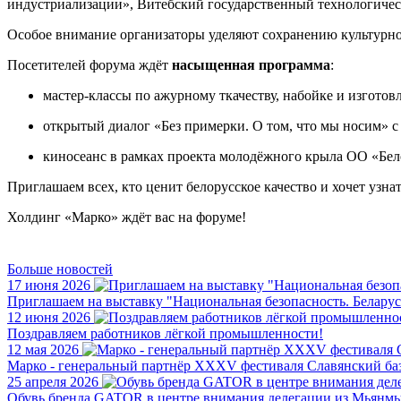
индустриализации», Витебский государственный технологичес
Особое внимание организаторы уделяют сохранению культурног
Посетителей форума ждёт
насыщенная программа
:
мастер-классы по ажурному ткачеству, набойке и изготов
открытый диалог «Без примерки. О том, что мы носим» с
киносеанс в рамках проекта молодёжного крыла ОО «Бе
Приглашаем всех, кто ценит белорусское качество и хочет узн
Холдинг «Марко» ждёт вас на форуме!
Больше новостей
17 июня 2026
Приглашаем на выставку "Национальная безопасность. Беларус
12 июня 2026
Поздравляем работников лёгкой промышленности!
12 мая 2026
Марко - генеральный партнёр XXXV фестиваля Славянский баз
25 апреля 2026
Обувь бренда GATOR в центре внимания делегации из Мьянм