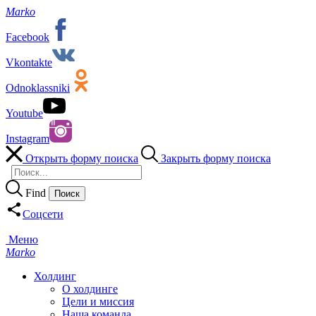
Marko
Facebook
Vkontakte
Odnoklassniki
Youtube
Instagram
Открыть форму поиска
Закрыть форму поиска
Find
Соцсети
Меню
Marko
Холдинг
О холдинге
Цели и миссия
Наша команда