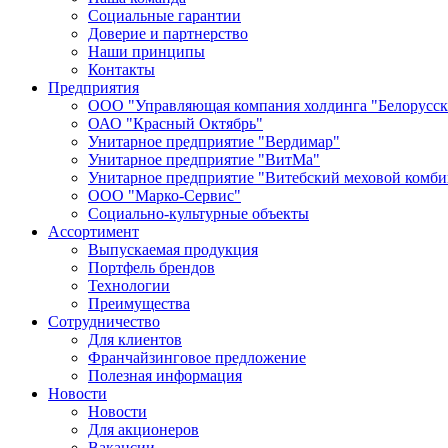
Социальные гарантии
Доверие и партнерство
Наши принципы
Контакты
Предприятия
ООО "Управляющая компания холдинга "Белорусск
ОАО "Красный Октябрь"
Унитарное предприятие "Вердимар"
Унитарное предприятие "ВитМа"
Унитарное предприятие "Витебский меховой комби
ООО "Марко-Сервис"
Социально-культурные объекты
Ассортимент
Выпускаемая продукция
Портфель брендов
Технологии
Преимущества
Сотрудничество
Для клиентов
Франчайзинговое предложение
Полезная информация
Новости
Новости
Для акционеров
Вакансии