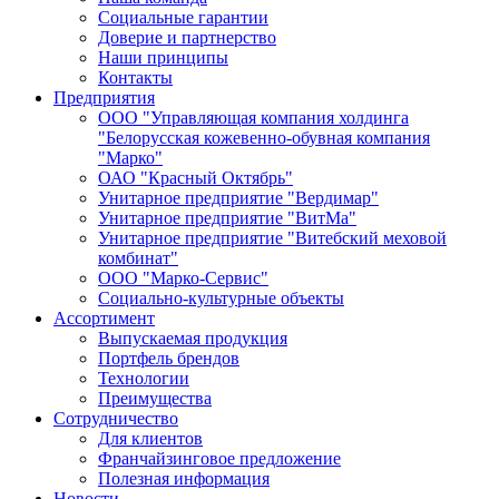
Социальные гарантии
Доверие и партнерство
Наши принципы
Контакты
Предприятия
ООО "Управляющая компания холдинга
"Белорусская кожевенно-обувная компания
"Марко"
ОАО "Красный Октябрь"
Унитарное предприятие "Вердимар"
Унитарное предприятие "ВитМа"
Унитарное предприятие "Витебский меховой
комбинат"
ООО "Марко-Сервис"
Социально-культурные объекты
Ассортимент
Выпускаемая продукция
Портфель брендов
Технологии
Преимущества
Сотрудничество
Для клиентов
Франчайзинговое предложение
Полезная информация
Новости