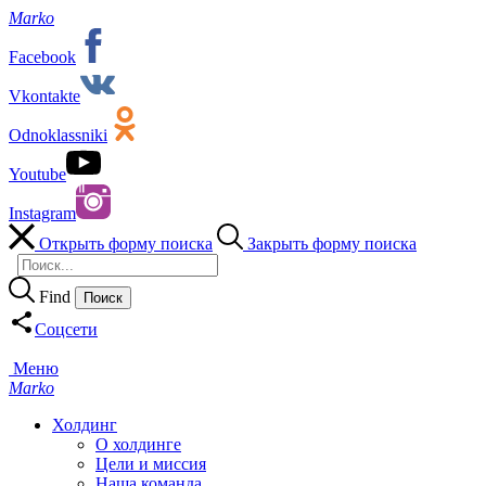
Marko
Facebook
Vkontakte
Odnoklassniki
Youtube
Instagram
Открыть форму поиска
Закрыть форму поиска
Find
Соцсети
Меню
Marko
Холдинг
О холдинге
Цели и миссия
Наша команда